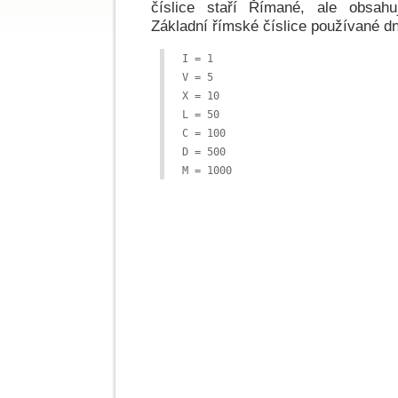
číslice staří Římané, ale obsahu
Základní římské číslice používané dn
I = 1

V = 5

X = 10

L = 50

C = 100

D = 500

M = 1000