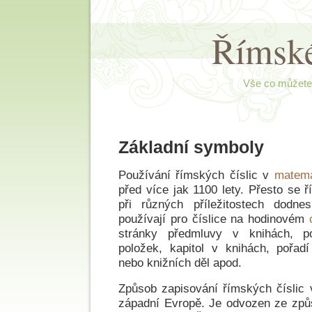
Římské
Vše co můžete 
Základní symboly
Používání římských číslic v
matema
před více jak 1100 lety. Přesto se ř
při různých příležitostech dodne
používají pro číslice na hodinovém
stránky předmluvy v knihách, pou
položek, kapitol v knihách, pořad
nebo knižních děl apod.
Způsob zapisování římských číslic 
západní Evropě. Je odvozen ze způ