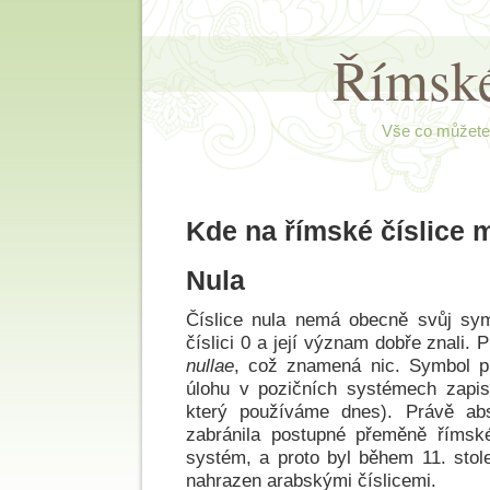
Římské
Vše co můžete 
Kde na římské číslice 
Nula
Číslice nula nemá obecně svůj sy
číslici 0 a její význam dobře znali. 
nullae
, což znamená nic. Symbol pr
úlohu v pozičních systémech zapiso
který používáme dnes). Právě ab
zabránila postupné přeměně římsk
systém, a proto byl během 11. stole
nahrazen arabskými číslicemi.