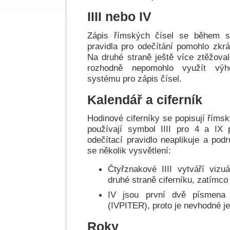
IIII nebo IV
Zápis římských čísel se během st
pravidla pro odečítání pomohlo zkrát
Na druhé straně ještě více ztěžova
rozhodně nepomohlo využít výh
systému pro zápis čísel.
Kalendář a ciferník
Hodinové ciferníky se popisují říms
používají symbol IIII pro 4 a IX
odečítací pravidlo neaplikuje a pod
se několik vysvětlení:
Čtyřznakové IIII vytváří vizuá
druhé straně ciferníku, zatímco
IV jsou první dvě písmena 
(IVPITER), proto je nevhodné je
Roky