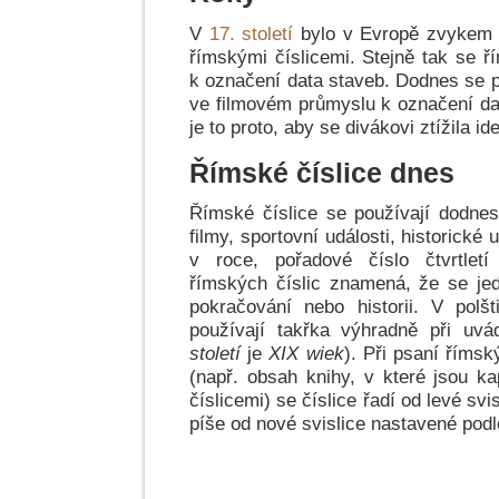
V
17. století
bylo v Evropě zvykem 
římskými číslicemi. Stejně tak se ř
k označení data staveb. Dodnes se p
ve filmovém průmyslu k označení da
je to proto, aby se divákovi ztížila ide
Římské číslice dnes
Římské číslice se používají dodnes.
filmy, sportovní události, historické 
v roce, pořadové číslo čtvrtletí
římských číslic znamená, že se je
pokračování nebo historii. V polš
používají takřka výhradně při uvá
století
je
XIX wiek
). Při psaní římsk
(např. obsah knihy, v které jsou ka
číslicemi) se číslice řadí od levé svi
píše od nové svislice nastavené podle